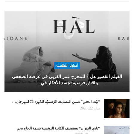
أخبارنا الثقافية
الفيلم القصير هل ؟ للمخرج عمر الغربي في عرضه الصحفي
يناقش فرضية تجسد الأفكار في…
“بيّت الحس” ضمن المسابقة الرّسميّة للدّورة 76 لمهرجان…
يناير 22, 2026
“نادي الديوان” يستضيف الكاتبة التونسية بسمة الحاج يحي