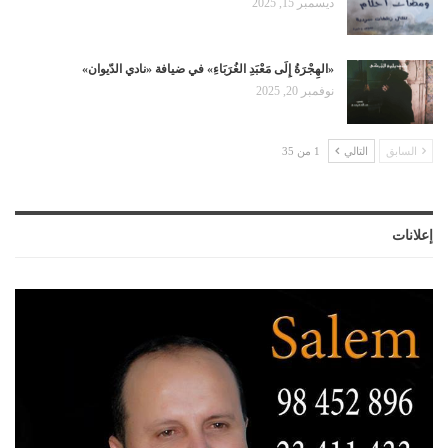
ديسمبر 15, 2025
«الهِجْرَةُ إِلَى مَعْبَدِ الغُرَبَاءِ» في ضيافة «نادي الدّيوان»
نوفمبر 20, 2025
السابق
التالي
1 من 35
إعلانات