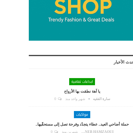
دث الأخبار
ابداعات ثقافية
يا آهة نطقت بها الأرواح
سارة الفقيه
شهر واحد منذ
0
مواكبات
حملة أضاحي العيد.. عطاء يتجدّد وفرحة تصل إلى مستحقّيها..
ZAYNEB HAMZAOUI
شهرين منذ
0