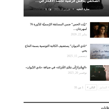
الصحفي يناقش فرضية تجسد الأفكار في…
سارة الفقيه
فبراير 8, 2026
0
“بيّت الحس” ضمن المسابقة الرّسميّة للدّورة 76
لمهرجان…
يناير 22, 2026
“نادي الديوان” يستضيف الكاتبة التونسية بسمة الحاج
يحي
ديسمبر 15, 2025
«الهِجْرَةُ إِلَى مَعْبَدِ الغُرَبَاءِ» في ضيافة «نادي الدّيوان»
نوفمبر 20, 2025
السابق
التالي
1 من 35
لانات