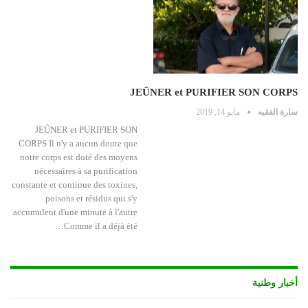
JEÛNER et PURIFIER SON CORPS
سارة الفقيه
مايو 14, 2019
JEÛNER et PURIFIER SON
CORPS Il n'y a aucun doute que
notre corps est doté des moyens
nécessaires à sa purification
constante et continue des toxines,
poisons et résidus qui s'y
accumulent d'une minute à l'autre
Comme il a déjà été…
أخبار وطنية