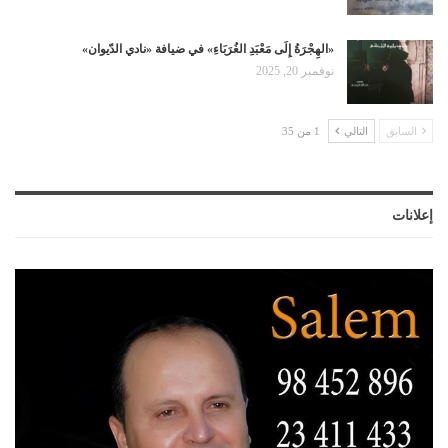
«الهِجْرَةُ إِلَى مَعْبَدِ الغُرَبَاءِ» في ضيافة «نادي الدّيوان»
نوفمبر 20, 2025
السابق
التالي
1 من 35
إعلانات