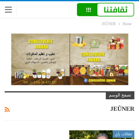
JEÛNER
Home
تصفح الوسم
JEÛNER
مقالات رأي