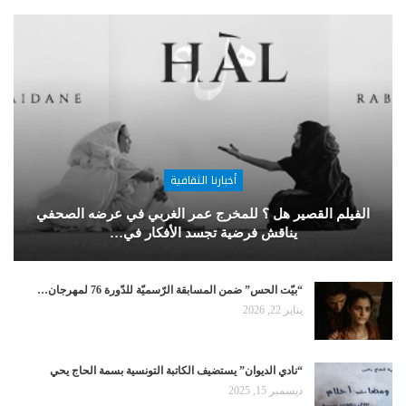
أخبارنا الثقافية
الفيلم القصير هل ؟ للمخرج عمر الغربي في عرضه الصحفي
يناقش فرضية تجسد الأفكار في…
“بيّت الحس” ضمن المسابقة الرّسميّة للدّورة 76 لمهرجان…
يناير 22, 2026
“نادي الديوان” يستضيف الكاتبة التونسية بسمة الحاج يحي
ديسمبر 15, 2025