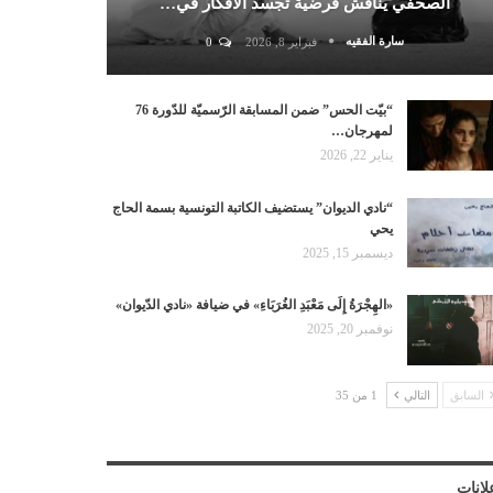
الصحفي يناقش فرضية تجسد الأفكار في…
سارة الفقيه
فبراير 8, 2026
0
“بيّت الحس” ضمن المسابقة الرّسميّة للدّورة 76
لمهرجان…
يناير 22, 2026
“نادي الديوان” يستضيف الكاتبة التونسية بسمة الحاج
يحي
ديسمبر 15, 2025
«الهِجْرَةُ إِلَى مَعْبَدِ الغُرَبَاءِ» في ضيافة «نادي الدّيوان»
نوفمبر 20, 2025
السابق
التالي
1 من 35
لانات