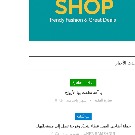
دث الأخبار
ابداعات ثقافية
يا آهة نطقت بها الأرواح
سارة الفقيه
شهر واحد منذ
0
مواكبات
حملة أضاحي العيد.. عطاء يتجدّد وفرحة تصل إلى مستحقّيها..
ZAYNEB HAMZAOUI
شهرين منذ
0