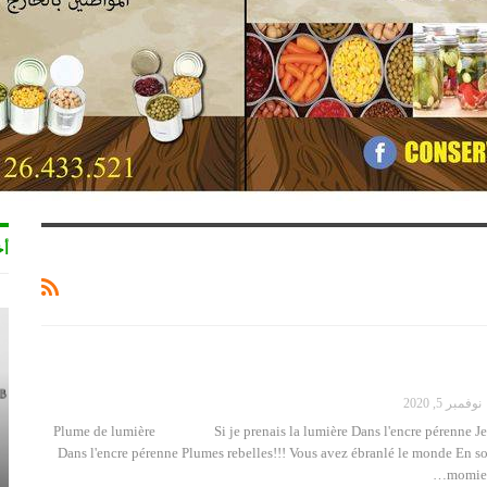
أخ
نوفمبر 5, 2020
Plume de lumière Si je prenais la lumière Dans l'encre pérenne Je
Dans l'encre pérenne Plumes rebelles!!! Vous avez ébranlé le monde En s
momies