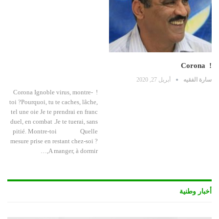
! Corona
سارة الفقيه
أبريل 27, 2020
! Corona Ignoble virus, montre-
toi ?Pourquoi, tu te caches, lâche,
tel une oie Je te prendrai en franc
duel, en combat .Je te tuerai, sans
pitié. Montre-toi Quelle
mesure prise en restant chez-soi ?
A manger, à dormir,…
أخبار وطنية