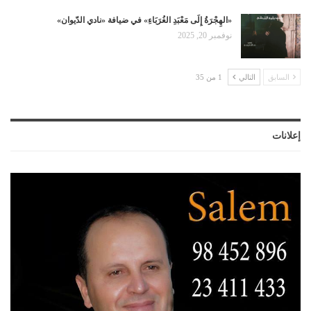
«الهِجْرَةُ إِلَى مَعْبَدِ الغُرَبَاءِ» في ضيافة «نادي الدّيوان»
نوفمبر 20, 2025
السابق
التالي
1 من 35
إعلانات