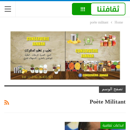
poète militant
Home
تصفح الوسم
Poète Militant
ابداعات ثقافية