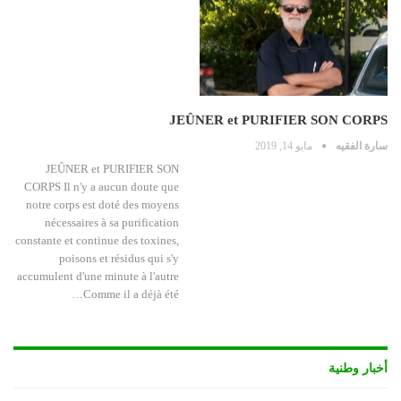
JEÛNER et PURIFIER SON CORPS
سارة الفقيه
مايو 14, 2019
JEÛNER et PURIFIER SON
CORPS Il n'y a aucun doute que
notre corps est doté des moyens
nécessaires à sa purification
constante et continue des toxines,
poisons et résidus qui s'y
accumulent d'une minute à l'autre
Comme il a déjà été…
أخبار وطنية