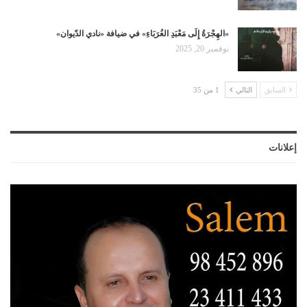
«الهِجْرَةُ إِلَى مَعْبَدِ الغُرَبَاءِ» في ضيافة «نادي الدّيوان»
نوفمبر 20, 2025
السابق
التالي
1 من 35
إعلانات