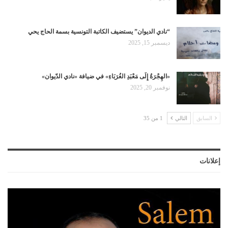
“نادي الديوان” يستضيف الكاتبة التونسية بسمة الحاج يحي
ديسمبر 15, 2025
«الهِجْرَةُ إِلَى مَعْبَدِ الغُرَبَاءِ» في ضيافة «نادي الدّيوان»
نوفمبر 20, 2025
السابق
التالي
1 من 35
إعلانات