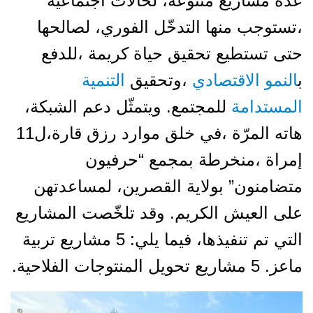
عدة مشاريع متنوعة، لحالات اجتماعية
،تستوجب منها التدخّل الفوري، لصالحها
حتى تستطيع تحقيق حياة كريمة ،للدفع
ب
النمو الاقتصادي
،وتحقيق
التنمية
المستدامة
للمجتمع. ويتمثّل دعم الشبكة،
هاته المرّة ،في خلق موارد رزق قارة،ل11
إمراة ،منخرطة بمجمع “حرفيون
متضامنون” بولاية القصرين، لمساعدتهن
على العيش الكريم. وقد تلخّصت المشاريع
التي تم تنفيذها، فيما يلي: 5 مشاريع تربية
ماعز. 5 مشاريع تحويل المنتوجات الفلاحية.