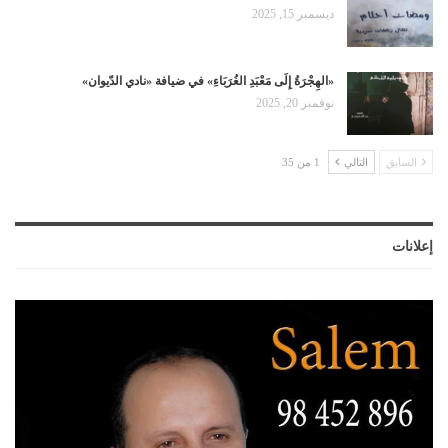
ديسمبر 15, 2025
«الهِجْرَةُ إِلَى مَعْبَدِ الغُرَبَاءِ» في ضيافة «نادي الدّيوان»
نوفمبر 20, 2025
السابق
التالي
1 من 35
إعلانات