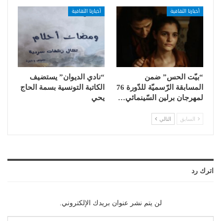
أخبارنا الثقافية
أخبارنا الثقافية
“بيّت الحس” ضمن
“نادي الديوان” يستضيف
المسابقة الرّسميّة للدّورة 76
الكاتبة التونسية بسمة الحاج
لمهرجان برلين السّينمائي…
يحي
السابق
التالي
اترك رد
لن يتم نشر عنوان بريدك الإلكتروني.