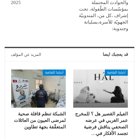
والحوادث المحتملة
2025
بمؤسّسات الطّفولة، تحت
إشراف ،كل من، المندوبيّة
الجهويّة للأسرة،بسليانة
وجندوبة:
قد يعجبك ايضا
المزيد عن المؤلف
أخبارنا الثقافية
أخبارنا الثقافية
الفيلم القصير هل ؟ للمخرج
الشبكة تنظم قافلة صحية
عمر الغربي في عرضه
لمرضى العيون من العائلات
الصحفي يناقش فرضية
المتعفّفة بجهة تطاوين
تجسد الأفكار في…