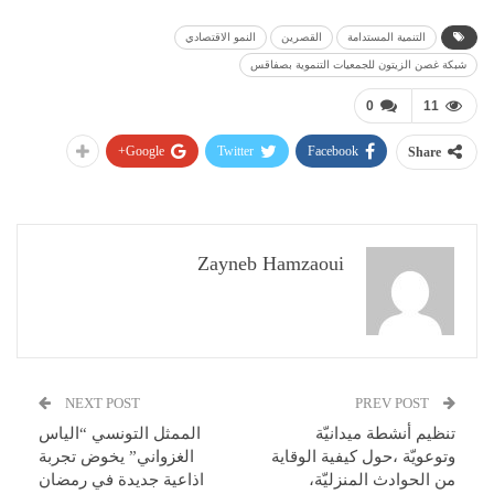
التنمية المستدامة
القصرين
النمو الاقتصادي
شبكة غصن الزيتون للجمعيات التنموية بصفاقس
0
11
Google+
Twitter
Facebook
Share
Zayneb Hamzaoui
NEXT POST
PREV POST
تنظيم أنشطة ميدانيّة
الممثل التونسي “الياس
وتوعويّة ،حول كيفية الوقاية
الغزواني” يخوض تجربة
من الحوادث المنزليّة،
اذاعية جديدة في رمضان