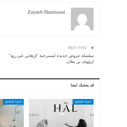
Zayneb Hamzaoui
PREV POST
سلسلة عروض جديدة لمسرحية “إرهابي غير ربع”
لرؤوف بن يغلان
قد يعجبك ايضا
أخبارنا الثقافية
أخبارنا الثقافية