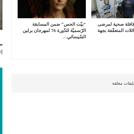
قافلة صحية لمرضى
“بيّت الحس” ضمن المسابقة
ئلات المتعفّفة بجهة
الرّسميّة للدّورة 76 لمهرجان برلين
السّينمائي…
إع
ليقات مغلقة.