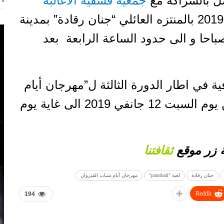
ل بالشراكة مع
جمعية فسقية الاغالبة
للرياضة للجميع يوم الأحد 13 جانفي 2019 بالمنتزه العائلي “جنان رقادة” بمدينة
باحا و الى حدود الساعة الرابعة
بعد
ية في اطار الدورة الثالثة ل”مهرجان أيام
شباب القيروان التي تنطلق بداية من يوم السبت 12 جانفي 2019 الى غاية يوم
ة زر موقع
ثقافتنا
جنان رقادة
لعبة "paintball"
مهرجان أيام شباب القيروان
ReddIt
194