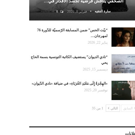
الصحفي يناقش فرضية تجسد الأفكار في…
سارة الفقيه
فبراير 8, 2026
0
“بيّت الحس” ضمن المسابقة الرّسميّة للدّورة 76
لمهرجان…
يناير 22, 2026
“نادي الديوان” يستضيف الكاتبة التونسية بسمة الحاج
يحي
ديسمبر 15, 2025
«الهِجْرَةُ إِلَى مَعْبَدِ الغُرَبَاءِ» في ضيافة «نادي الدّيوان»
نوفمبر 20, 2025
السابق
التالي
1 من 35
لانات