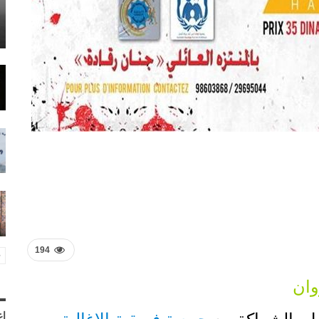
194
إع