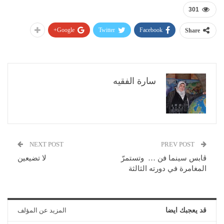
301
Google+
Twitter
Facebook
Share
سارة الفقيه
NEXT POST
PREV POST
ڨابس سينما فن … وتستمرّ
لا تضيعين
المغامرة في دورته الثالثة
قد يعجبك ايضا
المزيد عن المؤلف