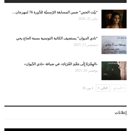
“بيّت الحس” ضمن المسابقة الرّسميّة للدّورة 76 لمهرجان…
يناير 22, 2026
“نادي الديوان” يستضيف الكاتبة التونسية بسمة الحاج يحي
ديسمبر 15, 2025
«الهِجْرَةُ إِلَى مَعْبَدِ الغُرَبَاءِ» في ضيافة «نادي الدّيوان»
نوفمبر 20, 2025
السابق
التالي
1 من 35
إعلانات