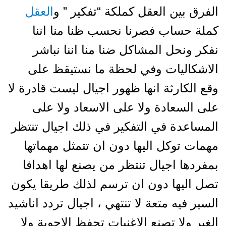
الفرق بين العقل كملكة “تفكير ” و
العقل
كملة حساب فصرنا نحسب ظنا منا اننا
نفكر ونحل المشاكل ضنا منا اننا نباشر
الاشكاليات وفي لحظة ما نستيقظ على
وقع الكارثة انها ظهور اجيال ليست قادرة لا
على السعادة ولا على الاسعاد ولا على
المساعدة في التفكير في ذلك اجيال تنتظر
مهمات توكل اليها دون ان تتمثل مهماتها
بمفردها اجيال تنتظر من يصنع لها اهدافا
تصل اليها دون ان ترسم لذلك طريقا يكون
السير فيه متعة لا تنتهي ، اجيال تردد اناشيد
الغير ولا تصنع الاغنيات تحفظ الاجوبة ولا