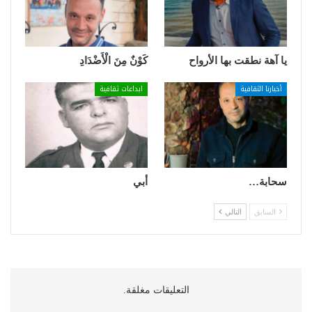
يا آهة نطقت بها الأرواح
كَوْنٌ مِنَ الْأَضْدَادِ
أخبارنا الثقافية
ابداعات ثقافية
سحابة…
أبي
السابق
التالي
التعليقات مغلقة.