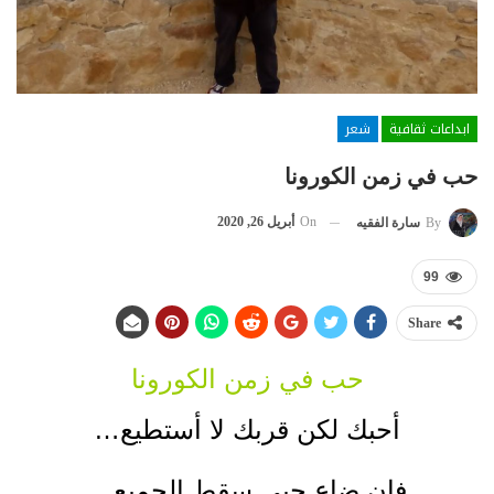
ابداعات ثقافية
شعر
حب في زمن الكورونا
On
أبريل 26, 2020
By
سارة الفقيه
99
Share
حب في زمن الكورونا
أحبك لكن قربك لا أستطيع…
فإن ضاع حبي سقط الجميع…