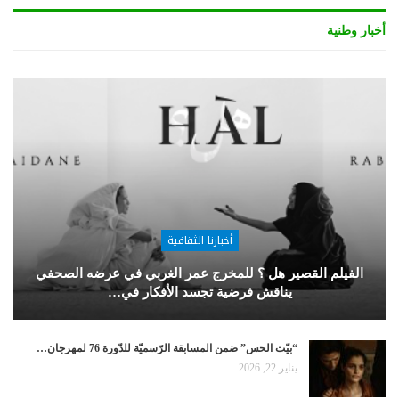
أخبار وطنية
أخبارنا الثقافية
الفيلم القصير هل ؟ للمخرج عمر الغربي في عرضه الصحفي
يناقش فرضية تجسد الأفكار في…
“بيّت الحس” ضمن المسابقة الرّسميّة للدّورة 76 لمهرجان…
يناير 22, 2026