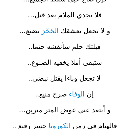
فلا يجدي الملام بعد قتل…
و لا تجعل بعشقك
الحَجْرَ
يضيع…
قبلتك حلم سأنقشه حتما..
ستبقى أملا يخفيه الضلوع..
لا تجعل وباءا يقتل نبضي..
إن
الوفاء
صرح منيع..
و أبتعد عني عوض المتر مترين…
فالهيام في زمن
الكورونا
جسر رفيع ..