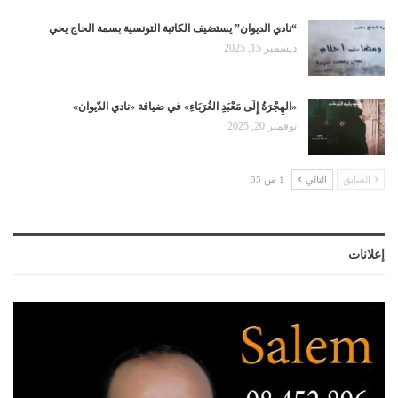
“نادي الديوان” يستضيف الكاتبة التونسية بسمة الحاج يحي
ديسمبر 15, 2025
«الهِجْرَةُ إِلَى مَعْبَدِ الغُرَبَاءِ» في ضيافة «نادي الدّيوان»
نوفمبر 20, 2025
السابق
التالي
1 من 35
إعلانات