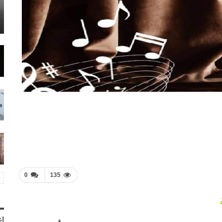
0
135
إع