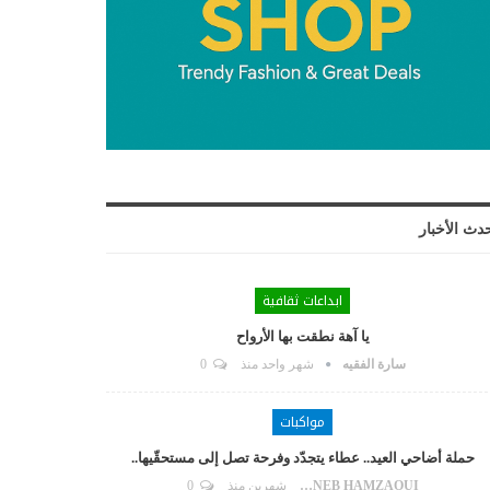
دث الأخبار
ابداعات ثقافية
يا آهة نطقت بها الأرواح
سارة الفقيه
شهر واحد منذ
0
مواكبات
حملة أضاحي العيد.. عطاء يتجدّد وفرحة تصل إلى مستحقّيها..
ZAYNEB HAMZAOUI
شهرين منذ
0