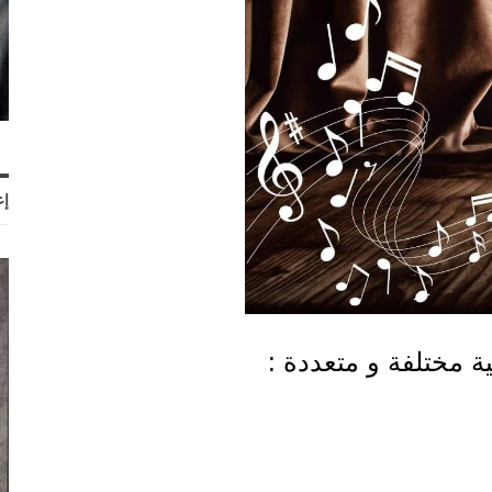
إع
 مختلفة و متعددة :