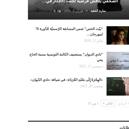
الصحفي يناقش فرضية تجسد الأفكار في…
سارة الفقيه
فبراير 8, 2026
0
“بيّت الحس” ضمن المسابقة الرّسميّة للدّورة 76
لمهرجان…
يناير 22, 2026
“نادي الديوان” يستضيف الكاتبة التونسية بسمة الحاج
يحي
ديسمبر 15, 2025
«الهِجْرَةُ إِلَى مَعْبَدِ الغُرَبَاءِ» في ضيافة «نادي الدّيوان»
نوفمبر 20, 2025
السابق
التالي
1 من 35
لانات