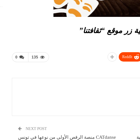
ية زر موقع “ثقافتنا”
ReddIt
0
135
NEXT POST
جمعية
CATdanse منصة الرقص الأولى من نوعها في تونس