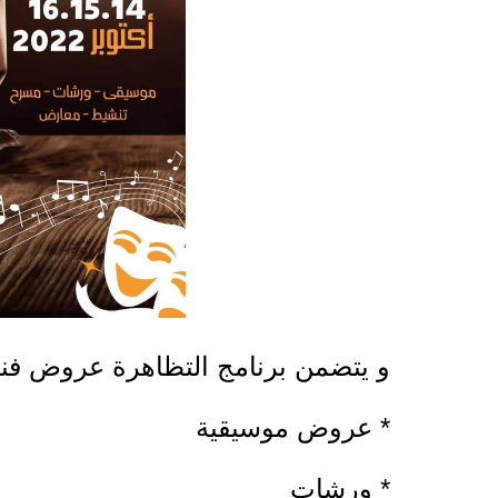
و يتضمن برنامج التظاهرة عروض فنية
* عروض موسيقية
* ورشات