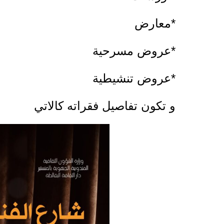
*معارض
*عروض مسرحية
*عروض تنشيطية
و تكون تفاصيل فقراته كالاتي