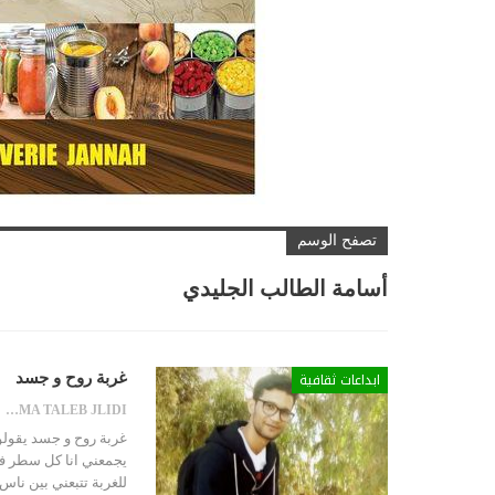
تصفح الوسم
أسامة الطالب الجليدي
ابداعات ثقافية
غربة روح و جسد
OUSSAMA TALEB JLIDI
غربة روح و جسد يقولون
يجمعني انا كل سطر ف
للغربة تتبعني بين نا