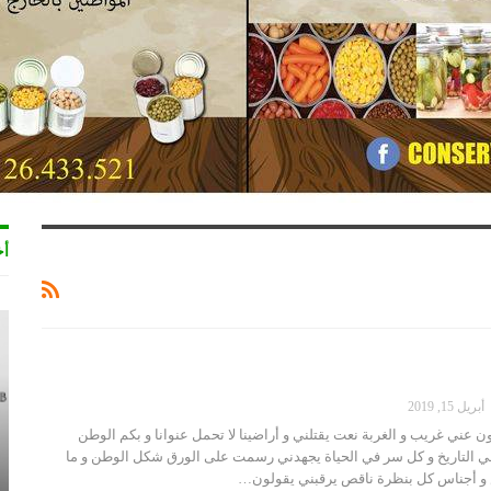
أخ
أبريل 15, 2019
 عني غريب و الغربة نعت يقتلني و أراضينا لا تحمل عنوانا و بكم الوطن
ي التاريخ و كل سر في الحياة يجهدني رسمت على الورق شكل الوطن و ما
س و أجناس كل بنظرة ناقص يرقبني يقولون…