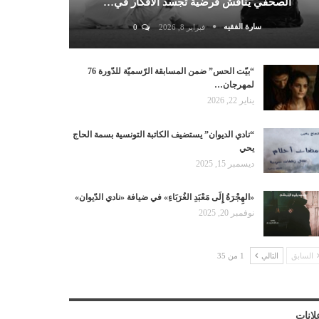
الصحفي يناقش فرضية تجسد الأفكار في…
سارة الفقيه
فبراير 8, 2026
0
“بيّت الحس” ضمن المسابقة الرّسميّة للدّورة 76
لمهرجان…
يناير 22, 2026
“نادي الديوان” يستضيف الكاتبة التونسية بسمة الحاج
يحي
ديسمبر 15, 2025
«الهِجْرَةُ إِلَى مَعْبَدِ الغُرَبَاءِ» في ضيافة «نادي الدّيوان»
نوفمبر 20, 2025
السابق
التالي
1 من 35
لانات