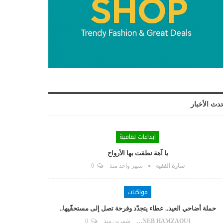
دث الأخبار
ابداعات ثقافية
يا آهة نطقت بها الأرواح
سارة الفقيه
شهر واحد منذ
0
مواكبات
حملة أضاحي العيد.. عطاء يتجدّد وفرحة تصل إلى مستحقّيها..
ZAYNEB HAMZAOUI
شهرين منذ
0