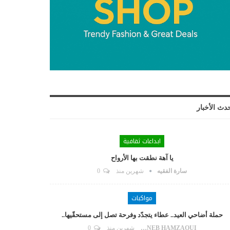
دث الأخبار
ابداعات ثقافية
يا آهة نطقت بها الأرواح
سارة الفقيه
شهرين منذ
0
مواكبات
حملة أضاحي العيد.. عطاء يتجدّد وفرحة تصل إلى مستحقّيها..
ZAYNEB HAMZAOUI
شهرين منذ
0