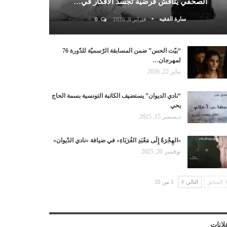
الصحفي يناقش فرضية تجسد الأفكار في…
سارة الفقيه
فبراير 8, 2026
0
“بيّت الحس” ضمن المسابقة الرّسميّة للدّورة 76
لمهرجان…
يناير 22, 2026
“نادي الديوان” يستضيف الكاتبة التونسية بسمة الحاج
يحي
ديسمبر 15, 2025
«الهِجْرَةُ إِلَى مَعْبَدِ الغُرَبَاءِ» في ضيافة «نادي الدّيوان»
نوفمبر 20, 2025
السابق
التالي
1 من 35
لانات