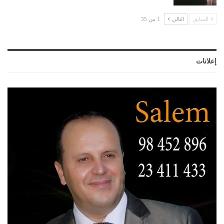
السابق
التالي
1 من 35
إعلانات