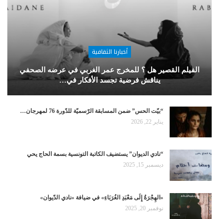
أخبارنا الثقافية
الفيلم القصير هل ؟ للمخرج عمر الغربي في عرضه الصحفي
يناقش فرضية تجسد الأفكار في…
“بيّت الحس” ضمن المسابقة الرّسميّة للدّورة 76 لمهرجان…
يناير 22, 2026
“نادي الديوان” يستضيف الكاتبة التونسية بسمة الحاج يحي
ديسمبر 15, 2025
«الهِجْرَةُ إِلَى مَعْبَدِ الغُرَبَاءِ» في ضيافة «نادي الدّيوان»
نوفمبر 20, 2025