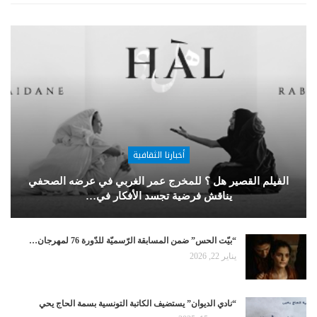
أخبارنا الثقافية
الفيلم القصير هل ؟ للمخرج عمر الغربي في عرضه الصحفي
يناقش فرضية تجسد الأفكار في…
“بيّت الحس” ضمن المسابقة الرّسميّة للدّورة 76 لمهرجان…
يناير 22, 2026
“نادي الديوان” يستضيف الكاتبة التونسية بسمة الحاج يحي