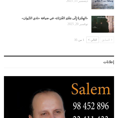
ديسمبر 15, 2025
«الهِجْرَةُ إِلَى مَعْبَدِ الغُرَبَاءِ» في ضيافة «نادي الدّيوان»
نوفمبر 20, 2025
السابق
التالي
1 من 35
إعلانات