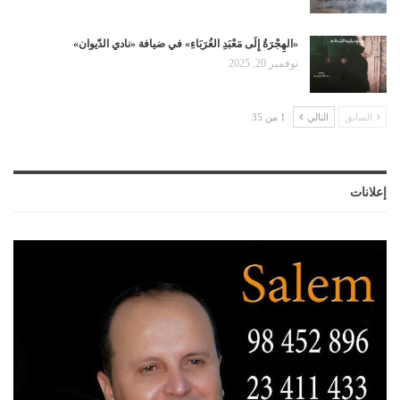
«الهِجْرَةُ إِلَى مَعْبَدِ الغُرَبَاءِ» في ضيافة «نادي الدّيوان»
نوفمبر 20, 2025
السابق
التالي
1 من 35
إعلانات