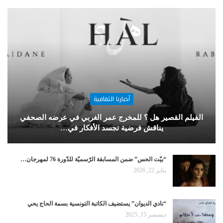
أخبارنا الثقافية
الفيلم القصير هل ؟ للمخرج عمر الغربي في عرضه الصحفي
يناقش فرضية تجسد الأفكار في…
“بيّت الحس” ضمن المسابقة الرّسميّة للدّورة 76 لمهرجان…
يناير 22, 2026
“نادي الديوان” يستضيف الكاتبة التونسية بسمة الحاج يحي
ديسمبر 15, 2025