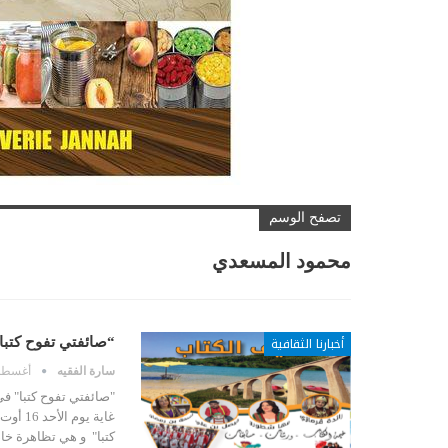
تصفح الوسم
محمود المسعدي
أخبارنا الثقافية
“صائفتي تفوح كتب
سارة الفقيه
أغسطس 12, 
كتبا" و هي تظاهرة خا