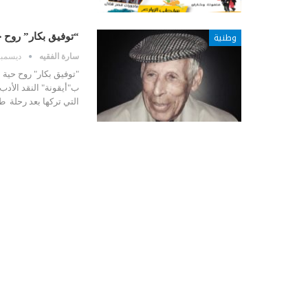
وطنية
“توفيق بكار” روح حي
سارة الفقيه
ديسمبر 28, 8
"توفيق بكار" روح حية ب
ب"أيقونة" النقد الأدب ا
التي تركها بعد رحلة 