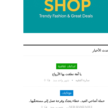
دث الأخبار
ابداعات ثقافية
يا آهة نطقت بها الأرواح
سارة الفقيه
شهر واحد منذ
0
مواكبات
حملة أضاحي العيد.. عطاء يتجدّد وفرحة تصل إلى مستحقّيها..
ZAYNEB HAMZAOUI
شهرين منذ
0