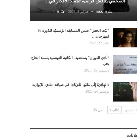
الصحفي يناقش فرضية تجسد الأفكار في…
سارة الفقيه
فبراير 8, 2026
0
“بيّت الحس” ضمن المسابقة الرّسميّة للدّورة 76
لمهرجان…
يناير 22, 2026
“نادي الديوان” يستضيف الكاتبة التونسية بسمة الحاج
يحي
ديسمبر 15, 2025
«الهِجْرَةُ إِلَى مَعْبَدِ الغُرَبَاءِ» في ضيافة «نادي الدّيوان»
نوفمبر 20, 2025
السابق
التالي
1 من 35
لانات