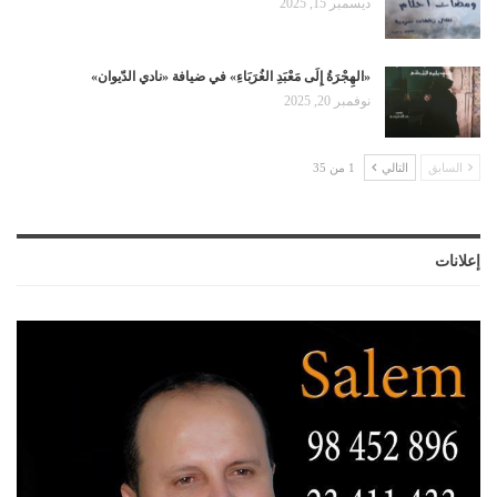
ديسمبر 15, 2025
«الهِجْرَةُ إِلَى مَعْبَدِ الغُرَبَاءِ» في ضيافة «نادي الدّيوان»
نوفمبر 20, 2025
السابق
التالي
1 من 35
إعلانات