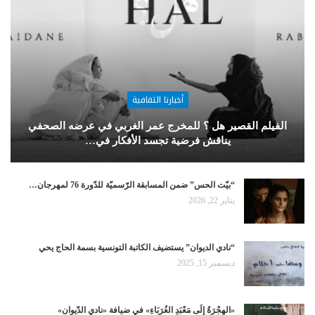
أخبارنا الثقافية
الفيلم القصير هل ؟ للمخرج عمر الغربي في عرضه الصحفي
يناقش فرضية تجسد الأفكار في…
“بيّت الحس” ضمن المسابقة الرّسميّة للدّورة 76 لمهرجان…
يناير 22, 2026
“نادي الديوان” يستضيف الكاتبة التونسية بسمة الحاج يحي
ديسمبر 15, 2025
«الهِجْرَةُ إِلَى مَعْبَدِ الغُرَبَاءِ» في ضيافة «نادي الدّيوان»