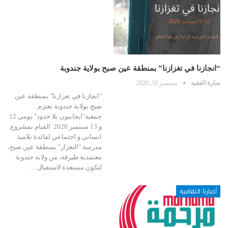
“انجازنا في تغزازنا” بمنطقة عين صبح بولاية جندوبة
سارة الفقيه
سبتمبر 10, 2020
"انجازنا في تغزازنا" بمنطقة عين
صبح بولاية جندوبة تعتزم
جمعية"ايجابيون بلا حدود" يومي 12
و 13 سبتمبر 2020 القيام بمشروع
انساني و اجتماعي لفائدة تلاميذ
مدرسة "التغزاز" بمنطقة عين صبح،
معتمدية طبرقة، من ولاية جندوبة
لتكون مستعدة لاستقبال…
أخبارنا الثقافية