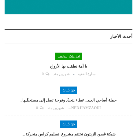
أحدث الأخبار
ابداعات ثقافية
يا آهة نطقت بها الأرواح
سارة الفقيه
شهرين منذ
0
مواكبات
حملة أضاحي العيد.. عطاء يتجدّد وفرحة تصل إلى مستحقّيها..
ZAYNEB HAMZAOUI
شهرين منذ
0
مواكبات
شبكة غصن الزيتون تختتم مشروع تسليم كراسٍ متحركة…