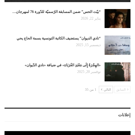
“بيّت الحس” ضمن المسابقة الرّسميّة للدّورة 76 لمهرجان…
يناير 22, 2026
“نادي الديوان” يستضيف الكاتبة التونسية بسمة الحاج يحي
ديسمبر 15, 2025
«الهِجْرَةُ إِلَى مَعْبَدِ الغُرَبَاءِ» في ضيافة «نادي الدّيوان»
نوفمبر 20, 2025
السابق
التالي
1 من 35
إعلانات