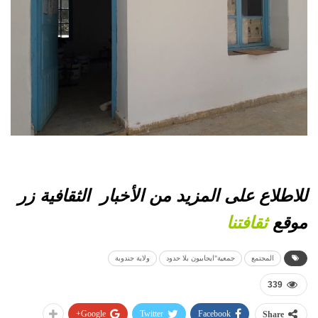
للاطلاع على المزيد من
الأخبار
الثقافية زر
موقع
ثقافتنا
المجتمع
جمعية"ايجابيون بلا حدود
ولاية جندوبة
339
Google+
Twitter
Facebook
Share