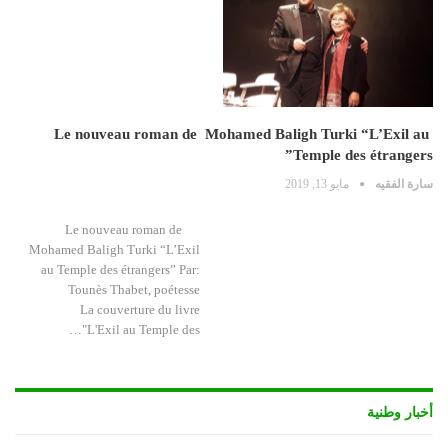
Le nouveau roman de Mohamed Baligh Turki “L’Exil au
Temple des étrangers”
سارة الفقيه
مايو 13, 2019
Le nouveau roman de
Mohamed Baligh Turki “L’Exil
au Temple des étrangers” Par:
Tounès Thabet, poétesse
La couverture du livre
"L'Exil au Temple des…
أخبار وطنية