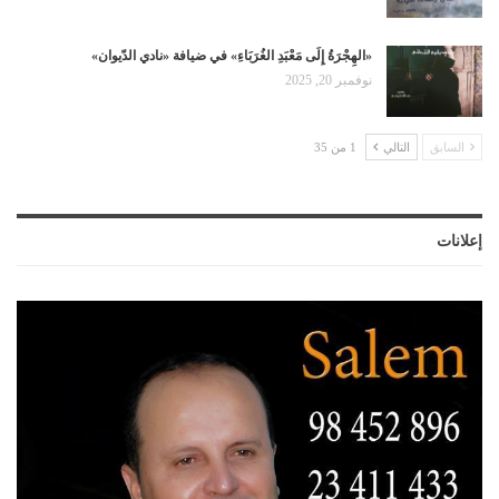
«الهِجْرَةُ إِلَى مَعْبَدِ الغُرَبَاءِ» في ضيافة «نادي الدّيوان»
نوفمبر 20, 2025
السابق
التالي
1 من 35
إعلانات