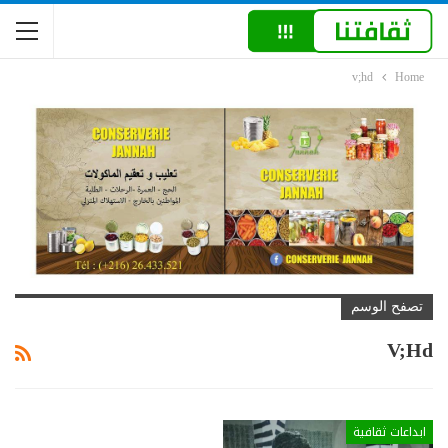
v;hd
Home
تصفح الوسم
V;hd
ابداعات ثقافية