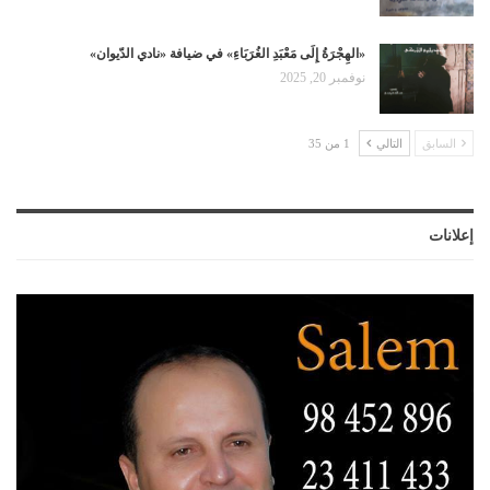
«الهِجْرَةُ إِلَى مَعْبَدِ الغُرَبَاءِ» في ضيافة «نادي الدّيوان»
نوفمبر 20, 2025
السابق
التالي
1 من 35
إعلانات