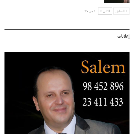
السابق
التالي
1 من 35
إعلانات