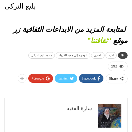
بليغ التركي
لمتابعة المزيد من الابداعات الثقافية زر
موقع
“ثقافتنا”
v;hd
الحنين
الهجرة إلى معبد الغرباء
محمد بليغ التركي
192
Google+
Twitter
Facebook
Share
سارة الفقيه