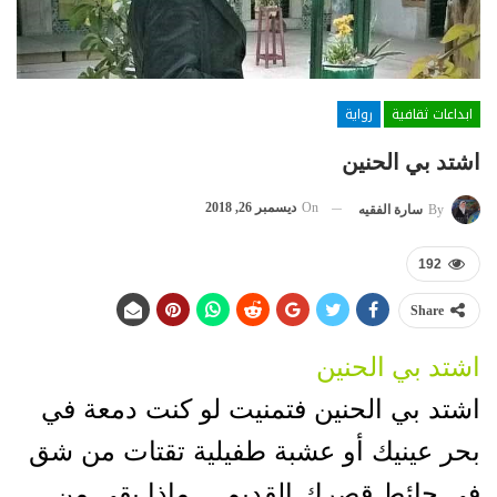
ابداعات ثقافية
رواية
اشتد بي الحنين
On
ديسمبر 26, 2018
By
سارة الفقيه
192
Share
اشتد بي الحنين
اشتد بي الحنين فتمنيت لو كنت دمعة في
بحر عينيك أو عشبة طفيلية تقتات من شق
في حائط قصرك القديم… ماذا بقي من