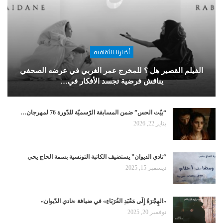
أخبارنا الثقافية
الفيلم القصير هل ؟ للمخرج عمر الغربي في عرضه الصحفي
يناقش فرضية تجسد الأفكار في…
“بيّت الحس” ضمن المسابقة الرّسميّة للدّورة 76 لمهرجان…
يناير 22, 2026
“نادي الديوان” يستضيف الكاتبة التونسية بسمة الحاج يحي
ديسمبر 15, 2025
«الهِجْرَةُ إِلَى مَعْبَدِ الغُرَبَاءِ» في ضيافة «نادي الدّيوان»
نوفمبر 20, 2025