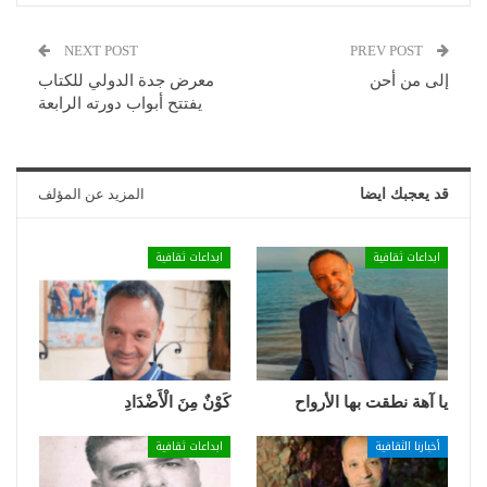
NEXT POST
PREV POST
إلى من أحن
معرض جدة الدولي للكتاب
يفتتح أبواب دورته الرابعة
قد يعجبك ايضا
المزيد عن المؤلف
ابداعات ثقافية
ابداعات ثقافية
يا آهة نطقت بها الأرواح
كَوْنٌ مِنَ الْأَضْدَادِ
أخبارنا الثقافية
ابداعات ثقافية