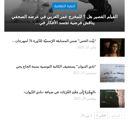
أخبارنا الثقافية
الفيلم القصير هل ؟ للمخرج عمر الغربي في عرضه الصحفي
يناقش فرضية تجسد الأفكار في…
“بيّت الحس” ضمن المسابقة الرّسميّة للدّورة 76 لمهرجان…
يناير 22, 2026
“نادي الديوان” يستضيف الكاتبة التونسية بسمة الحاج يحي
ديسمبر 15, 2025
«الهِجْرَةُ إِلَى مَعْبَدِ الغُرَبَاءِ» في ضيافة «نادي الدّيوان»
نوفمبر 20, 2025
السابق
التالي
1 من 35