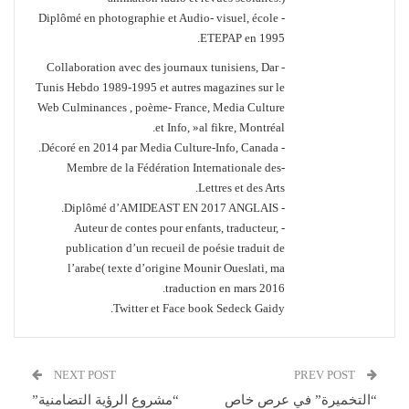
- Diplômé en photographie et Audio- visuel, école
ETEPAP en 1995.
- Collaboration avec des journaux tunisiens, Dar
Tunis Hebdo 1989-1995 et autres magazines sur le
Web Culminances , poème- France, Media Culture
et Info, »al fikre, Montréal.
- Décoré en 2014 par Media Culture-Info, Canada.
-Membre de la Fédération Internationale des
Lettres et des Arts.
- Diplômé d’AMIDEAST EN 2017 ANGLAIS.
- Auteur de contes pour enfants, traducteur,
publication d’un recueil de poésie traduit de
l’arabe( texte d’origine Mounir Oueslati, ma
traduction en mars 2016.
Twitter et Face book Sedeck Gaidy.
NEXT POST
PREV POST
“التخميرة” في عرص خاص
“مشروع الرؤية التضامنية”