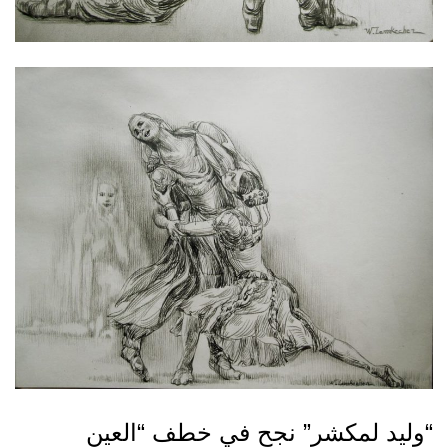
“وليد لمكشر” نجح في خطف “العين