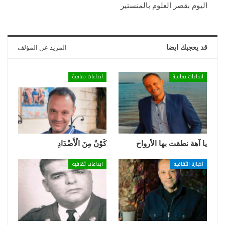
اليوم بقصر العلوم بالمنستير
قد يعجبك ايضا
المزيد عن المؤلف
ابداعات ثقافية
ابداعات ثقافية
يا آهة نطقت بها الأرواح
كَوْنٌ مِنَ الْأَضْدَادِ
أخبارنا الثقافية
ابداعات ثقافية