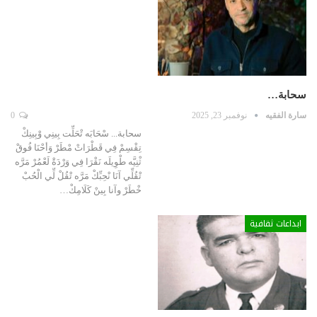
سحابة…
سارة الفقيه
نوفمبر 23, 2025
0
سحابة... سْحَابَه تْحَلِّت بِينِي وْبِينِكْ
تِقْسِمْ فِي قَطْرَاتْ مْطَرْ وَأحْنَا فُوقْ
ثْنِيَّه طْوِيلَه نَقْرَا فِي وَرْدَةْ لَعْمُرْ مَرَّه
تْقُلِّي آنَا نْحِبِّكْ مَرَّه تْقُلْ لِّي الْحُبْ
خْطَرْ وآنا بِينْ كَلَامِكْ…
ابداعات ثقافية