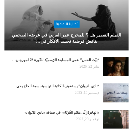
أخبارنا الثقافية
الفيلم القصير هل ؟ للمخرج عمر الغربي في عرضه الصحفي
يناقش فرضية تجسد الأفكار في…
“بيّت الحس” ضمن المسابقة الرّسميّة للدّورة 76 لمهرجان…
يناير 22, 2026
“نادي الديوان” يستضيف الكاتبة التونسية بسمة الحاج يحي
ديسمبر 15, 2025
«الهِجْرَةُ إِلَى مَعْبَدِ الغُرَبَاءِ» في ضيافة «نادي الدّيوان»
نوفمبر 20, 2025