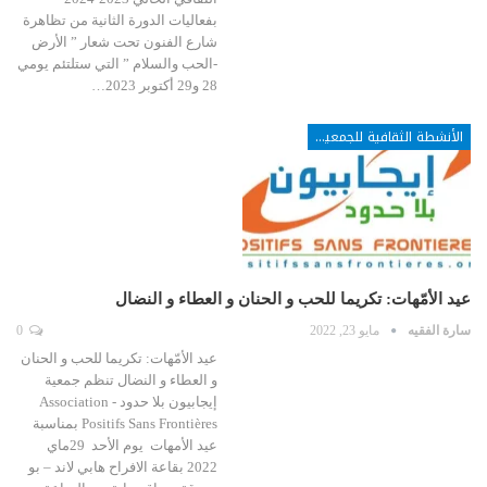
بفعاليات الدورة الثانية من تظاهرة
شارع الفنون تحت شعار ” الأرض
-الحب والسلام ” التي ستلتئم يومي
28 و29 أكتوبر 2023…
الأنشطة الثقافية للجمعيات
عيد الأمّهات: تكريما للحب و الحنان و العطاء و النضال
سارة الفقيه
مايو 23, 2022
0
عيد الأمّهات: تكريما للحب و الحنان
و العطاء و النضال تنظم جمعية
إيجابيون بلا حدود - Association
Positifs Sans Frontières بمناسبة
عيد الأمهات يوم الأحد 29ماي
2022 بقاعة الافراح هابي لاند – بو