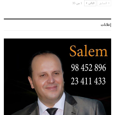
السابق
التالي
1 من 35
إعلانات