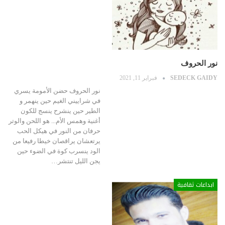
نور الحروف
SEDECK GAIDY
فبراير 11, 2021
نور الحروف حضن الأمومة يسري
في شراييني الغيم حين ينهمر و
الطير حين ينشرح ينسج للكون
أغنية وهمس الأم... هو اللحن والوتر
حرفان من النور في هيكل الحب
يرتعشان يراقصان خيطا رفيعا من
الود ينسرب كوة في الضوء حين
يجن الليل تنتشر…
ابداعات ثقافية