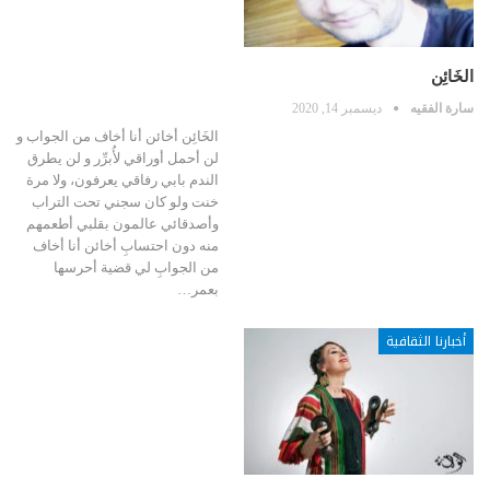
الخَائِن
سارة الفقيه
ديسمبر 14, 2020
الخَائِن أخائن أنا أخاف من الجواب و
لن أحمل أوراقي لأُبرِّر و لن يطرق
الندم بابي رفاقي يعرفون، ولا مرة
خنت ولو كان سجني تحت التراب
وأصدقائي عالمون بقلبي أطعمهم
منه دون احتسابِ أخائن أنا أخاف
من الجوابِ لي قضية أحرسها
بعمر…
أخبارنا الثقافية