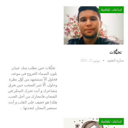
ابداعات ثقافية
تخيُّلات
سارة الفقيه
يونيو 11, 2021
تخيُّلات حين تطلب منك عينان
بلون السماء الخروج في موعد،
فحاول ألاّ تستشهد من أوّل نظرة
وحاول، ألّا تثير الصخب حين تغرق
مشاعرك و أنت تحرك السكر في
الفنجان فانتحارك من أجل الحب،
هكذا هو خفيف على القلب و أنت
تستعير المجاز، لتحدثها…
ابداعات ثقافية