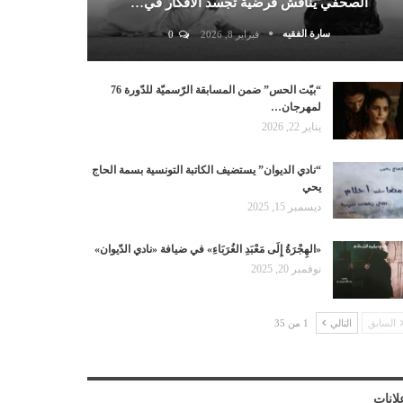
الصحفي يناقش فرضية تجسد الأفكار في…
سارة الفقيه
فبراير 8, 2026
0
“بيّت الحس” ضمن المسابقة الرّسميّة للدّورة 76
لمهرجان…
يناير 22, 2026
“نادي الديوان” يستضيف الكاتبة التونسية بسمة الحاج
يحي
ديسمبر 15, 2025
«الهِجْرَةُ إِلَى مَعْبَدِ الغُرَبَاءِ» في ضيافة «نادي الدّيوان»
نوفمبر 20, 2025
السابق
التالي
1 من 35
لانات