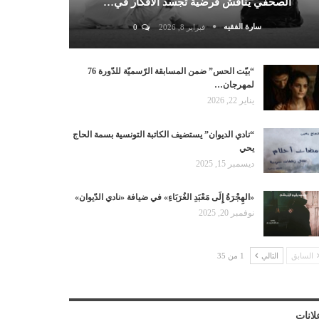
الصحفي يناقش فرضية تجسد الأفكار في…
سارة الفقيه
فبراير 8, 2026
0
“بيّت الحس” ضمن المسابقة الرّسميّة للدّورة 76
لمهرجان…
يناير 22, 2026
“نادي الديوان” يستضيف الكاتبة التونسية بسمة الحاج
يحي
ديسمبر 15, 2025
«الهِجْرَةُ إِلَى مَعْبَدِ الغُرَبَاءِ» في ضيافة «نادي الدّيوان»
نوفمبر 20, 2025
السابق
التالي
1 من 35
لانات