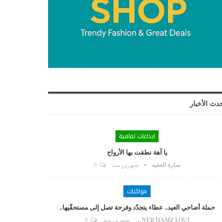
دث الأخبار
ابداعات ثقافية
يا آهة نطقت بها الأرواح
سارة الفقيه
شهرين منذ
0
مواكبات
حملة أضاحي العيد.. عطاء يتجدّد وفرحة تصل إلى مستحقّيها..
ZAYNEB HAMZAOUI
شهرين منذ
0